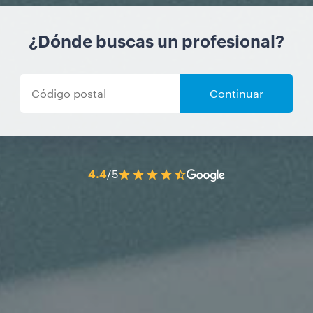
¿Dónde buscas un profesional?
Continuar
4.4
/5