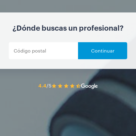
¿Dónde buscas un profesional?
Continuar
4.4
/5