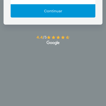
Continuar
4.4
/5