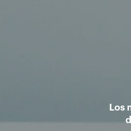
Los 
d