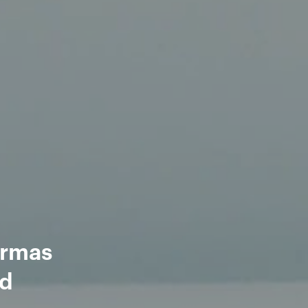
ormas
id