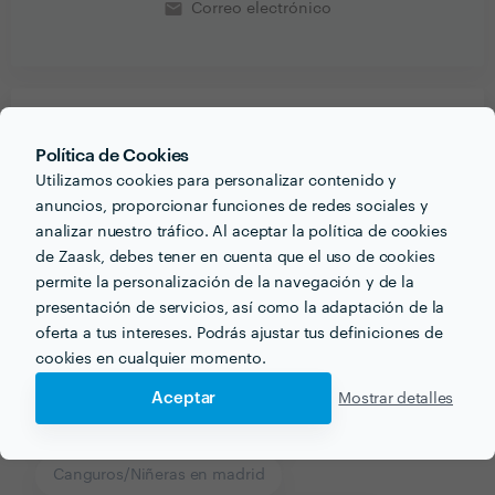
email
Correo electrónico
Recibe varias propuestas de profesionales como
Política de Cookies
Marta
en pocas horas.
Utilizamos cookies para personalizar contenido y
anuncios, proporcionar funciones de redes sociales y
analizar nuestro tráfico. Al aceptar la política de cookies
de Zaask, debes tener en cuenta que el uso de cookies
permite la personalización de la navegación y de la
Otros servicios proporcionados por
Marta
presentación de servicios, así como la adaptación de la
oferta a tus intereses. Podrás ajustar tus definiciones de
Animación de Fiestas en madrid
cookies en cualquier momento.
Animación de Bodas en madrid
Aceptar
Mostrar detalles
Animación Infantil en madrid
Canguros/Niñeras en madrid