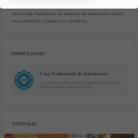
Contratamos a la Caseta de las Fiestas para el cumple
de mi hija. Realizaron un servicio de animación infaltil
muy divertido. Quede muy contenta
PREMIOS ZAASK
1 vez Profesional de Excelencia
🎉 Este/a profesional ha obtenido la mayor
distinción de Zaask en
2016
.
PORTFOLIO