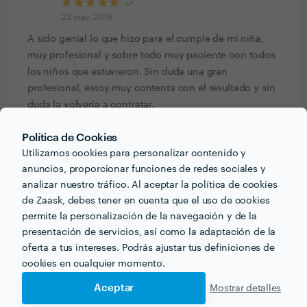
23 may. 2016
A sido genial lo que hizo para el cumple de mi niña,
muy profesional y sobre todo muy paciente con todos
los niños que estuvieron. Sin duda una gran
profesional, estoy muy contenta con el resultado y sin
duda la volvería a contratar.
Política de Cookies
Laura Bou
Utilizamos cookies para personalizar contenido y
Trabajo realizado fuera de la plataforma
anuncios, proporcionar funciones de redes sociales y
4 abr. 2016
analizar nuestro tráfico. Al aceptar la política de cookies
de Zaask, debes tener en cuenta que el uso de cookies
Muy buen trabajo realizaron! La comunión quedo super
permite la personalización de la navegación y de la
animada, muy buena calidad-precio!
presentación de servicios, así como la adaptación de la
oferta a tus intereses. Podrás ajustar tus definiciones de
Angela Béjar
cookies en cualquier momento.
Trabajo realizado fuera de la plataforma
Aceptar
Mostrar detalles
4 abr. 2016