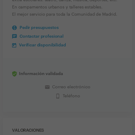
extra escolares: teatro, danza, música, deportes, etc.
En campamentos urbanos y talleres estables.
El mejor servicio para toda la Comunidad de Madrid.
Pedir presupuestos
Contactar profesional
Verificar disponibilidad
Información validada
email
Correo electrónico
phone_iphone
Teléfono
VALORACIONES