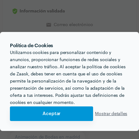
Información validada
email
Correo electrónico
Política de Cookies
Utilizamos cookies para personalizar contenido y
Recibe varias propuestas de profesionales como
anuncios, proporcionar funciones de redes sociales y
patricia gallego gomez
en pocas horas.
analizar nuestro tráfico. Al aceptar la política de cookies
de Zaask, debes tener en cuenta que el uso de cookies
permite la personalización de la navegación y de la
presentación de servicios, así como la adaptación de la
oferta a tus intereses. Podrás ajustar tus definiciones de
cookies en cualquier momento.
Otros servicios proporcionados por
patricia gallego
gomez
Aceptar
Mostrar detalles
Animación de Fiestas en madrid
Animación de Bodas en madrid