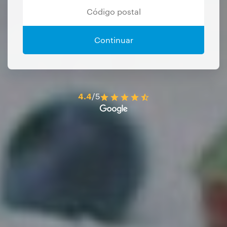
Continuar
4.4
/5