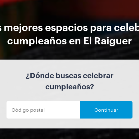
 mejores espacios para cele
cumpleaños en El Raiguer
¿Dónde buscas celebrar
cumpleaños?
Continuar