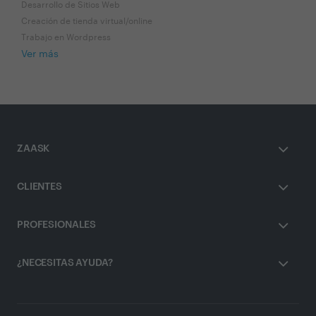
Desarrollo de Sitios Web
Creación de tienda virtual/online
Trabajo en Wordpress
Ver más
ZAASK
CLIENTES
PROFESIONALES
¿NECESITAS AYUDA?