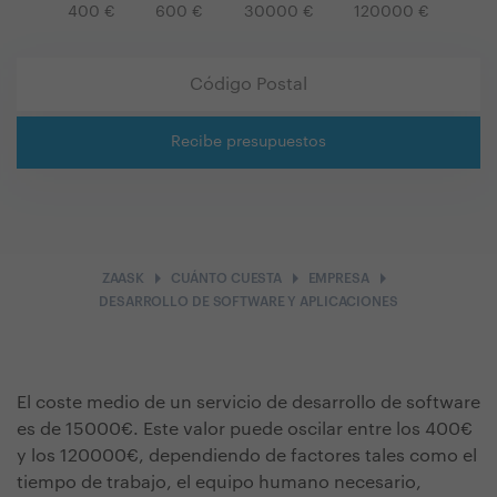
400
€
600
€
30000
€
120000
€
Recibe presupuestos
arrow_right
arrow_right
arrow_right
ZAASK
CUÁNTO CUESTA
EMPRESA
DESARROLLO DE SOFTWARE Y APLICACIONES
El coste medio de un servicio de desarrollo de software
es de 15000€. Este valor puede oscilar entre los 400€
y los 120000€, dependiendo de factores tales como el
tiempo de trabajo, el equipo humano necesario,