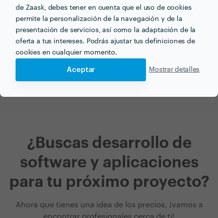
cada iteración. De esta forma, los resultados de cada
de Zaask, debes tener en cuenta que el uso de cookies
fase se utilizan como punto de partida para desarrollar
permite la personalización de la navegación y de la
el siguiente objetivo. Al final de cada fase, pueden
presentación de servicios, así como la adaptación de la
introducir pequeños cambios paralelamente a la
oferta a tus intereses. Podrás ajustar tus definiciones de
obtención de más información sobre el proyecto,
cookies en cualquier momento.
haciendo más precisa la estimación de los tiempos.
Aceptar
Mostrar detalles
¿Buscas desarrollo de
software y aplicaciones
para tu próximo proyecto?
Ahora que tienes una idea de los precios, ¡vamos a
encontrar profesionales cerca de ti!