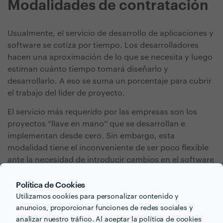
Modalidades de contratación
Usualmente, el servicio de desarrollo de aplicaciones y
software se cotiza por tiempo. Los desarrolladores
hacen una aproximación de lo que se necesita y luego
estiman cuánto tiempo tomará diseñarlo y
desarrollarlo. A eso se suma un porcentaje para cubrir
el trabajo del líder de proyecto.
El servicio más requerido por las empresas son los
proyectos “llave en mano” que se desarrollan e
implementan desde cero. Sin embargo, esta
modalidad tiene el inconveniente de ser poco flexible
ante la necesidad de introducir cambios en el software
o la aplicación.
Política de Cookies
Para corregir esta situación existen desarrolladores de
Utilizamos cookies para personalizar contenido y
software que trabajan por objetivos intermedios
anuncios, proporcionar funciones de redes sociales y
durante segmentos de tiempo, a la vez que cobran por
analizar nuestro tráfico. Al aceptar la política de cookies