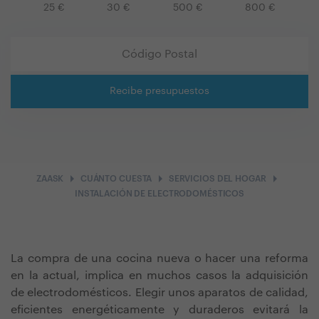
25
€
30
€
500
€
800
€
Recibe presupuestos
arrow_right
arrow_right
arrow_right
ZAASK
CUÁNTO CUESTA
SERVICIOS DEL HOGAR
INSTALACIÓN DE ELECTRODOMÉSTICOS
La compra de una cocina nueva o hacer una reforma
en la actual, implica en muchos casos la adquisición
de electrodomésticos. Elegir unos aparatos de calidad,
eficientes energéticamente y duraderos evitará la