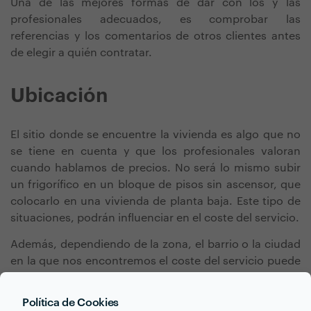
Una de las mejores formas de dar con los y las
profesionales adecuados, es comprobar las
referencias y los comentarios de otros clientes antes
de elegir a quién contratar.
Ubicación
El sitio donde se encuentre la vivienda es algo que no
se tiene en cuenta y que los profesionales valoran
cuando hablamos de precios. No será lo mismo subir
un frigorífico en un bloque de pisos sin ascensor, que
colocarlo en una vivienda de planta baja. Este tipo de
situaciones, podrán influenciar en el coste del servicio.
Además, dependiendo de la zona, el barrio o la ciudad
en la que nos encontremos el coste del servicio puede
variar. Las áreas con rentas más altas tienen precios
por servicio más elevados que otras con rentas más
Política de Cookies