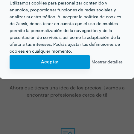
bajas.
Utilizamos cookies para personalizar contenido y
anuncios, proporcionar funciones de redes sociales y
analizar nuestro tráfico. Al aceptar la política de cookies
de Zaask, debes tener en cuenta que el uso de cookies
permite la personalización de la navegación y de la
presentación de servicios, así como la adaptación de la
oferta a tus intereses. Podrás ajustar tus definiciones de
¿Buscas instalación de
cookies en cualquier momento.
electrodomésticos para tu
Aceptar
Mostrar detalles
próximo proyecto?
Ahora que tienes una idea de los precios, ¡vamos a
encontrar profesionales cerca de ti!