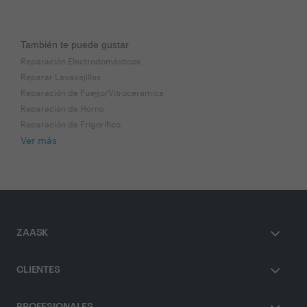
También te puede gustar
Reparación Electrodomésticos
Reparar Lavavajillas
Reparación de Fuego/Vitrocerámica
Reparación de Horno
Reparación de Frigorífico
Ver más
ZAASK
CLIENTES