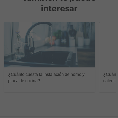
interesar
¿Cuánto cuesta la instalación de horno y
¿Cuánto
placa de cocina?
calenta