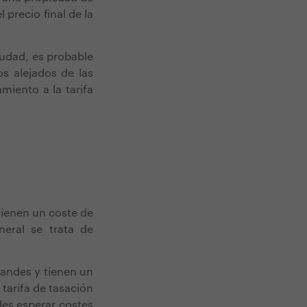
precio final de la
iudad, es probable
s alejados de las
iento a la tarifa
tienen un coste de
eral se trata de
randes y tienen un
tarifa de tasación
des esperar costes