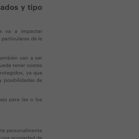
rados y tipo
e va a impactar
particulares de la
también van a ser
uede tener costes
protegidos, ya que
 posibilidades de
ajo para las o los
site personalmente
 una propiedad de