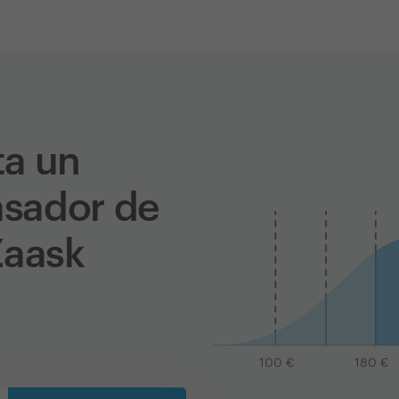
ta un
asador de
Zaask
100
€
180
€