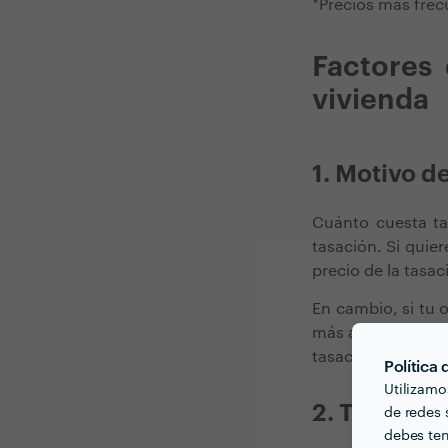
*Precios más frec
Factores 
vivienda
1. Motivo de
Cuánto cuesta ta
tasación. Si quie
precio de la tasac
En cambio, si tu 
más altos. Por lo 
tasación que se m
Política
Utilizamo
2. Tipo de 
de redes s
debes ten