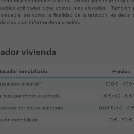
mucho más económico tasar un terreno sin construir que t
uebles edificados tiene costes más elevados. También p
nmueble, así como la finalidad de la tasación, es decir, 
ria o solo un informe de valoración.
sador vivienda
 tasador inmobiliario
Precios
tasación vivienda*
100 € - 490 
n casa por metro cuadrado
1.6 €/m2 - 6 €
 terreno por metro cuadrado
0,04 €/m2 - 4 
ación inmobiliaria
0 € - 50 €