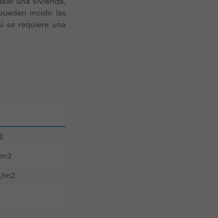
asar una vivienda,
ueden incidir las
si se requiere una
€
/m2
€/m2