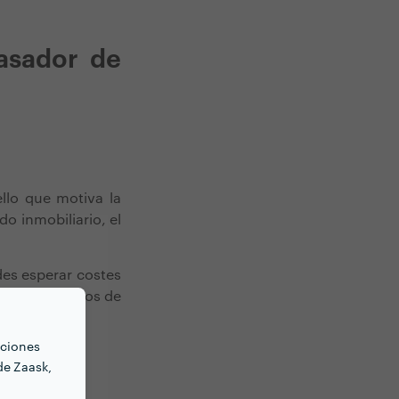
tasador de
llo que motiva la
o inmobiliario, el
des esperar costes
do con los tipos de
nciones
de Zaask,