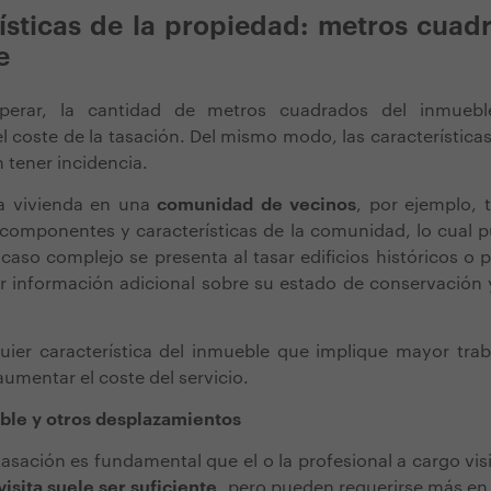
ísticas de la propiedad: metros cuad
e
erar, la cantidad de metros cuadrados del inmuebl
l coste de la tasación. Del mismo modo, las características 
 tener incidencia.
na vivienda en una
comunidad de vecinos
, por ejemplo, 
componentes y características de la comunidad, lo cual p
 caso complejo se presenta al tasar edificios históricos o 
 información adicional sobre su estado de conservación y
uier característica del inmueble que implique mayor trab
umentar el coste del servicio.
eble y otros desplazamientos
 tasación es fundamental que el o la profesional a cargo vi
isita suele ser suficiente
, pero pueden requerirse más en