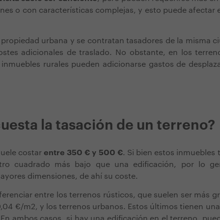
es o con características complejas, y esto puede afectar el 
a propiedad urbana y se contratan tasadores de la misma c
tes adicionales de traslado. No obstante, en los terreno
inmuebles rurales pueden adicionarse gastos de desplazam
uesta la tasación de un terreno?
suele costar
entre 350 € y 500 €
. Si bien estos inmuebles 
tro cuadrado más bajo que una edificación, por lo gen
ayores dimensiones, de ahí su coste.
erenciar entre los terrenos rústicos, que suelen ser más g
,04 €/m2, y los terrenos urbanos. Estos últimos tienen una 
En ambos casos, si hay una edificación en el terreno, pue