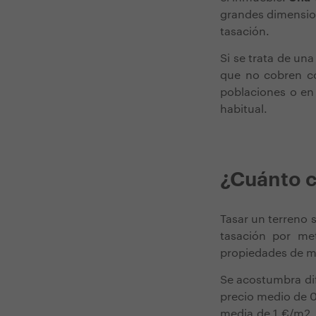
grandes dimension
tasación.
Si se trata de un
que no cobren cos
poblaciones o en 
habitual.
¿Cuánto c
Tasar un terreno 
tasación por me
propiedades de m
Se acostumbra dif
precio medio de 0
media de 1 €/m2. 