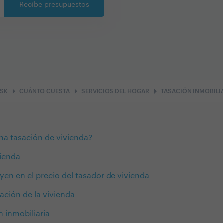
Recibe presupuestos
arrow_right
arrow_right
arrow_right
ASK
CUÁNTO CUESTA
SERVICIOS DEL HOGAR
TASACIÓN INMOBILI
na tasación de vivienda?
vienda
yen en el precio del tasador de vivienda
sación de la vivienda
n inmobiliaria