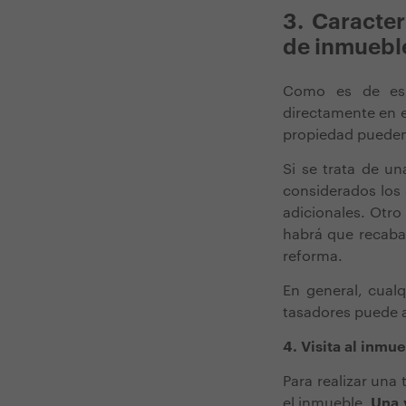
3. Caracter
de inmuebl
Como es de esp
directamente en e
propiedad pueden
Si se trata de u
considerados los 
adicionales. Otro
habrá que recabar
reforma.
En general, cualq
tasadores puede a
4. Visita al inmu
Para realizar una
el inmueble.
Una v