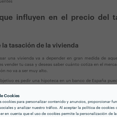
uentes
que influyen en el precio del 
 la tasación de la vivienda
sar una vivienda va a depender en gran medida de aque
res vender tu casa y deseas saber cuánto cotiza en el mercad
ión no va a ser muy alto.
objetivo es pedir una hipoteca en un banco de España pue
tanto, el motivo de la tasación está directamente relaciona
encionan en el siguiente punto.
 de Cookies
s cookies para personalizar contenido y anuncios, proporcionar fu
tasación inmobiliaria
ociales y analizar nuestro tráfico. Al aceptar la política de cookies 
er en cuenta que el uso de cookies permite la personalización de la