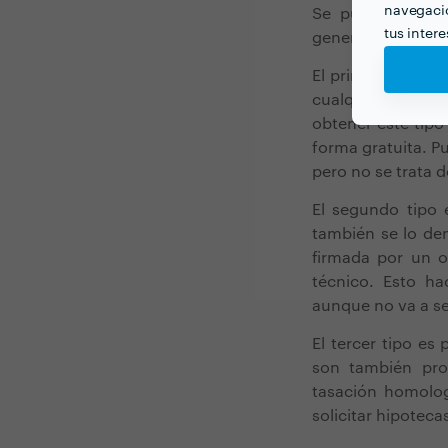
navegació
Se pueden establ
tus inter
general.
El primero es la
v
cualquier agente 
obtener este tipo
forma gratuita. P
pero no se trata 
El segundo tipo
también se lo d
firmada por un o
técnico. Esto ha
aunque no va a ser
El tercer tipo es
son también prof
tasación homolog
solicitar hipoteca