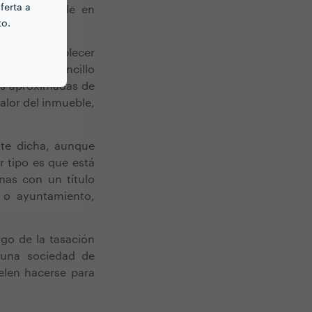
ferta a
nda o inmueble en
to.
e puede establecer
s. Es muy sencillo
nes aproximadas de
alor del inmueble,
te dicha, aunque
r tipo es que está
nas con un título
o o ayuntamiento,
rgo de la tasación
n una sociedad de
elen hacerse para