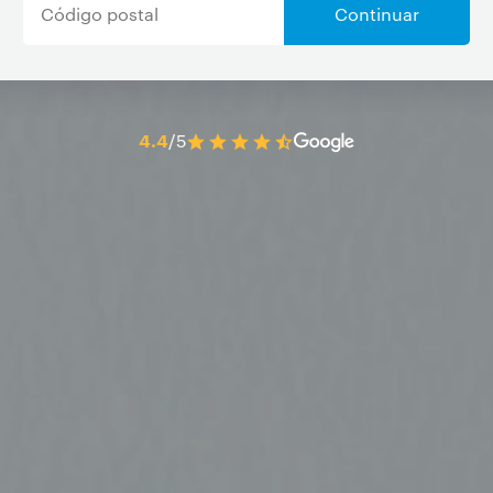
Continuar
4.4
/5