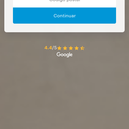
Continuar
4.4
/5