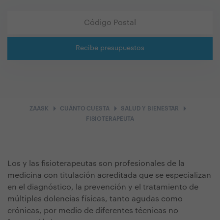
Recibe presupuestos
arrow_right
arrow_right
arrow_right
ZAASK
CUÁNTO CUESTA
SALUD Y BIENESTAR
FISIOTERAPEUTA
Los y las fisioterapeutas son profesionales de la
medicina con titulación acreditada que se especializan
en el diagnóstico, la prevención y el tratamiento de
múltiples dolencias físicas, tanto agudas como
crónicas, por medio de diferentes técnicas no