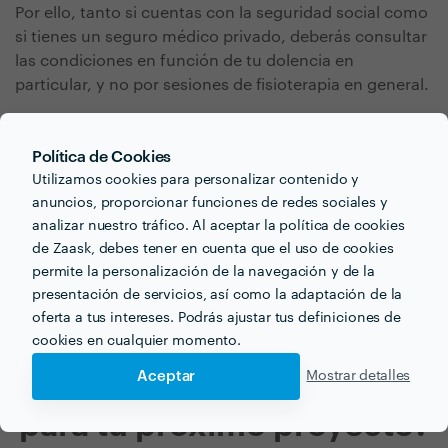
Por ello, tanto si cuentas con la seguridad social como
si tienes un seguro médico privado, deberás consultar
las condiciones en función de tu dolencia en
particular, y no por sesiones de fisioterapia en general.
También debes tener en cuenta, y en relación con el
punto anterior, que algunos y algunas fisioterapeutas,
Política de Cookies
generalmente con especializaciones o con una
Utilizamos cookies para personalizar contenido y
trayectoria destacada, solo admiten pacientes
anuncios, proporcionar funciones de redes sociales y
particulares y no atienden por la seguridad social.
analizar nuestro tráfico. Al aceptar la política de cookies
de Zaask, debes tener en cuenta que el uso de cookies
permite la personalización de la navegación y de la
presentación de servicios, así como la adaptación de la
oferta a tus intereses. Podrás ajustar tus definiciones de
cookies en cualquier momento.
Aceptar
Mostrar detalles
¿Buscas fisioterapeuta
para tu próximo proyecto?