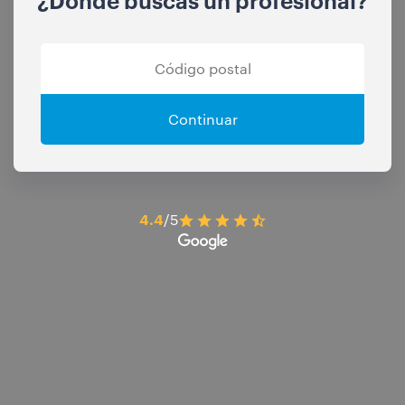
Continuar
4.4
/5