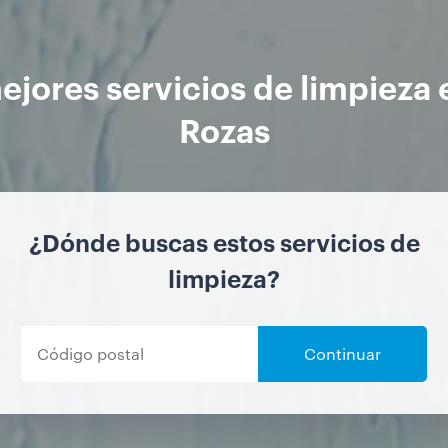
ejores servicios de limpieza 
Rozas
¿Dónde buscas estos servicios de
limpieza?
Continuar