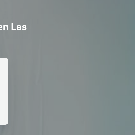
en Las