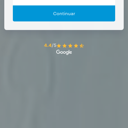
Continuar
4.4
/5