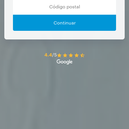
Continuar
4.4
/5