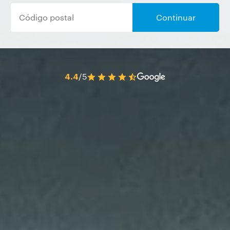
Continuar
4.4
/5