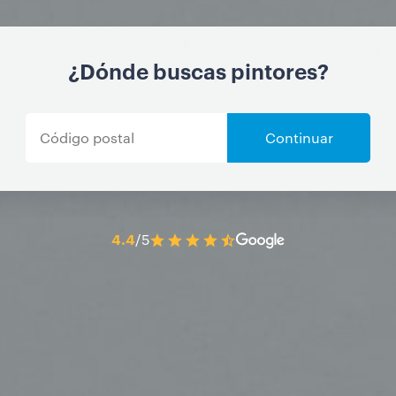
¿Dónde buscas pintores?
Continuar
4.4
/5