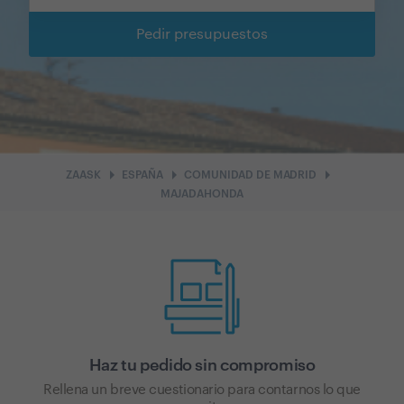
Pedir presupuestos
arrow_right
arrow_right
arrow_right
ZAASK
ESPAÑA
COMUNIDAD DE MADRID
MAJADAHONDA
Haz tu pedido sin compromiso
Rellena un breve cuestionario para contarnos lo que