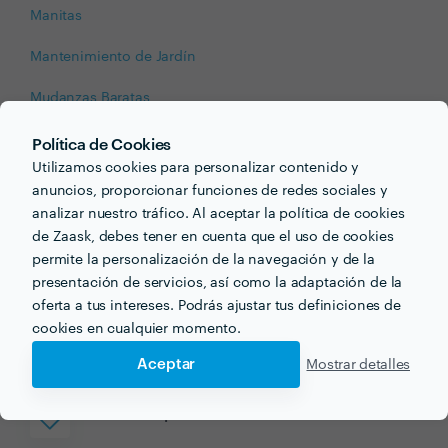
Manitas
Mantenimiento de Jardín
Mudanzas Baratas
Pintores
Política de Cookies
Utilizamos cookies para personalizar contenido y
Reforma de Baños
anuncios, proporcionar funciones de redes sociales y
analizar nuestro tráfico. Al aceptar la política de cookies
Reforma de Cocinas
de Zaask, debes tener en cuenta que el uso de cookies
permite la personalización de la navegación y de la
Reforma Integral
presentación de servicios, así como la adaptación de la
Tala de Árboles
oferta a tus intereses. Podrás ajustar tus definiciones de
cookies en cualquier momento.
Trabajos de Electricidad
Aceptar
Mostrar detalles
Servicios para tu bienestar