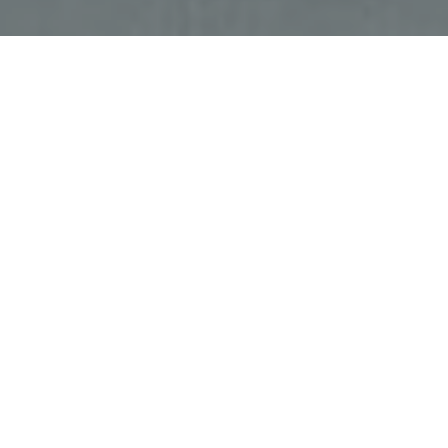
Haz tu pedido sin compromiso
Rellena un breve cuestionario para contarnos lo que
necesitas.