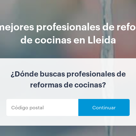
mejores profesionales de ref
de cocinas en Lleida
¿Dónde buscas profesionales de
reformas de cocinas?
Continuar