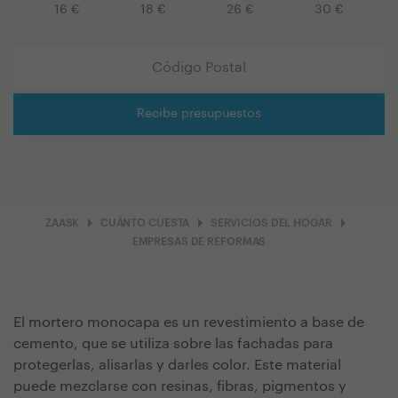
16
€
18
€
26
€
30
€
Recibe presupuestos
arrow_right
arrow_right
arrow_right
ZAASK
CUÁNTO CUESTA
SERVICIOS DEL HOGAR
EMPRESAS DE REFORMAS
El mortero monocapa es un revestimiento a base de
cemento, que se utiliza sobre las fachadas para
protegerlas, alisarlas y darles color. Este material
puede mezclarse con resinas, fibras, pigmentos y