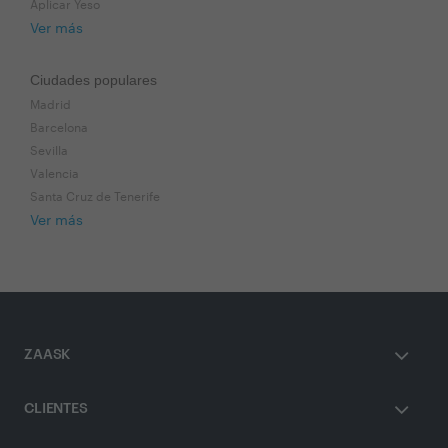
Aplicar Yeso
Ver más
Ciudades populares
Madrid
Barcelona
Sevilla
Valencia
Santa Cruz de Tenerife
Ver más
ZAASK
CLIENTES