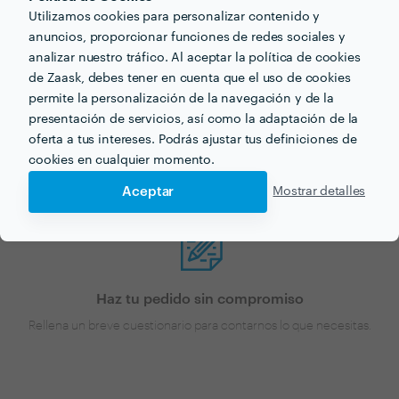
Utilizamos cookies para personalizar contenido y
mortero monocapa para tu
anuncios, proporcionar funciones de redes sociales y
próximo proyecto?
analizar nuestro tráfico. Al aceptar la política de cookies
de Zaask, debes tener en cuenta que el uso de cookies
permite la personalización de la navegación y de la
Ahora que tienes una idea de los precios, ¡vamos a
presentación de servicios, así como la adaptación de la
encontrar profesionales cerca de ti!
oferta a tus intereses. Podrás ajustar tus definiciones de
cookies en cualquier momento.
Aceptar
Mostrar detalles
Haz tu pedido sin compromiso
Rellena un breve cuestionario para contarnos lo que necesitas.