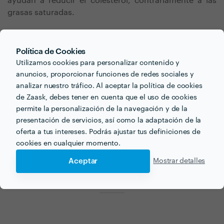
ayudan a reducir el colesterol, contrariamente a las
grasas saturadas.
Política de Cookies
Utilizamos cookies para personalizar contenido y
anuncios, proporcionar funciones de redes sociales y
analizar nuestro tráfico. Al aceptar la política de cookies
¿Buscas dieta para
de Zaask, debes tener en cuenta que el uso de cookies
permite la personalización de la navegación y de la
diabéticos para tu próximo
presentación de servicios, así como la adaptación de la
proyecto?
oferta a tus intereses. Podrás ajustar tus definiciones de
cookies en cualquier momento.
Ahora que tienes una idea de los precios, ¡vamos a
Aceptar
Mostrar detalles
encontrar profesionales cerca de ti!