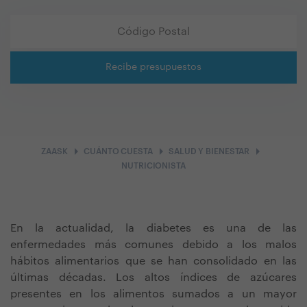
Recibe presupuestos
arrow_right
arrow_right
arrow_right
ZAASK
CUÁNTO CUESTA
SALUD Y BIENESTAR
NUTRICIONISTA
En la actualidad, la diabetes es una de las
enfermedades más comunes debido a los malos
hábitos alimentarios que se han consolidado en las
últimas décadas. Los altos índices de azúcares
presentes en los alimentos sumados a un mayor