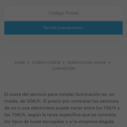
Recibe presupuestos
arrow_right
arrow_right
arrow_right
ZAASK
CUÁNTO CUESTA
SERVICIOS DEL HOGAR
ILUMINACIÓN
El coste del servicio para instalar iluminación es, en
media, de 50€/h. El precio por contratar los servicios
de un o una electricista puede variar entre los 15€/h y
los 70€/h, según la tarea específica que se contrate,
los tipos de luces escogidas y si la empresa elegida