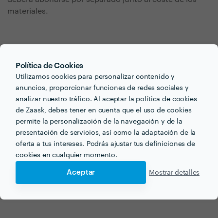
materiales.
Política de Cookies
Utilizamos cookies para personalizar contenido y
anuncios, proporcionar funciones de redes sociales y
¿Buscas instalar
analizar nuestro tráfico. Al aceptar la política de cookies
iluminación para tu
de Zaask, debes tener en cuenta que el uso de cookies
permite la personalización de la navegación y de la
próximo proyecto?
presentación de servicios, así como la adaptación de la
oferta a tus intereses. Podrás ajustar tus definiciones de
Ahora que tienes una idea de los precios, ¡vamos a
cookies en cualquier momento.
encontrar profesionales cerca de ti!
Aceptar
Mostrar detalles