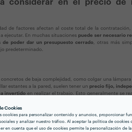
 a considerar en el precio de 
ad de factores afectan al coste total de la contratación,
 a ejecutar. En muchas situaciones
puede ser necesario rea
es de poder dar un presupuesto cerrado
, otras más simp
fijo predeterminado.
 concretos de baja complejidad, como colgar una lámpara 
llar estantes a la pared, suelen tener un
precio fijo, inde
a invertido
en realizar el trabajo. Esto generalmente se re
e, no superan la hora
.
 de Cookies
s, el o la profesional establece un
valor fijo por hora si 
s cookies para personalizar contenido y anuncios, proporcionar fu
rabajos
en un mismo servicio o no cuenta con precio pr
ociales y analizar nuestro tráfico. Al aceptar la política de cookies 
cíficos.
er en cuenta que el uso de cookies permite la personalización de la