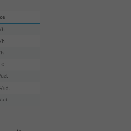
os
/h
/h
/h
5 €
/ud.
€/ud.
/ud.