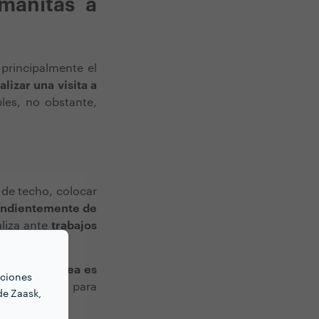
manitas a
 principalmente el
lizar una visita a
les, no obstante,
de techo, colocar
pendientemente de
aliza ante
trabajos
lo que se desea es
nciones
eestablecido para
de Zaask,