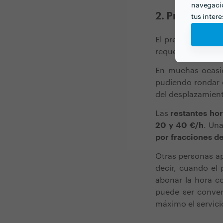
navegació
2. Precio por 
tus inter
El precio por hor
requerido, por lo
En muchas ocasi
pudiendo rondar 
del desplazamien
Las
restantes ho
20 y 40 €/h
. Un
por fracciones d
Otras personas ap
decir, cuando el 
abonar la hora co
puede ser conven
máximo el servici