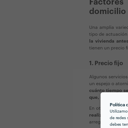
Factores
domicilio
Una amplia varied
tipo de actuación
la vivienda ant
tienen un precio 
1. Precio fijo
Algunos servicios
un espejo o atorni
cuánto tiempo se
que, generalment
Política
En otras ocasione
Utilizamo
realizar varios t
de redes s
arreglos muy espe
debes ten