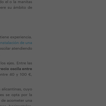
o el o la manitas
pere su ámbito de
tiene experiencia.
instalación de una
oscilar atendiendo
.
os ejes. Entre las
recio oscila entre
entre 40 y 100 €,
 alicantinas, cuyo
es se opta por la
ra de acometer una