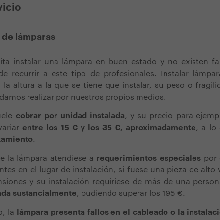
vicio
n de lámparas
ta instalar una lámpara en buen estado y no existen fal
de recurrir a este tipo de profesionales. Instalar lámpa
a la altura a la que se tiene que instalar, su peso o fragil
damos realizar por nuestros propios medios.
uele
cobrar por unidad instalada
, y su precio para ejem
variar
entre los 15 € y los 35 €, aproximadamente
, a lo
zamiento
.
 de la lámpara atendiese a
requerimientos especiales
por e
ntes en el lugar de instalación, si fuese una pieza de alto 
siones y su instalación requiriese de más de una person
ada sustancialmente
, pudiendo superar los 195 €.
o, la
lámpara presenta fallos en el cableado o la instala