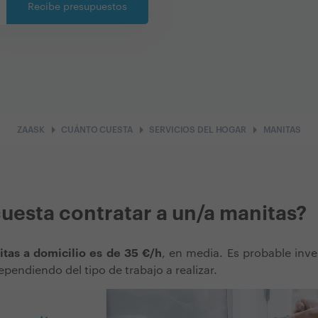
Recibe presupuestos
arrow_right
arrow_right
arrow_right
ZAASK
CUÁNTO CUESTA
SERVICIOS DEL HOGAR
MANITAS
uesta contratar a un/a manitas?
itas a domicilio es de 35 €/h
, en media. Es probable inver
ependiendo del tipo de trabajo a realizar.