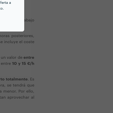
ferta a
to.
ia para el trabajo
rabajo
.
horas posteriores,
e incluye el coste
r un valor de
entre
r entre
10 y 15 €/h
rto totalmente
. Es
ra, se tendrá que
 menor. Por ello,
tan aprovechar al