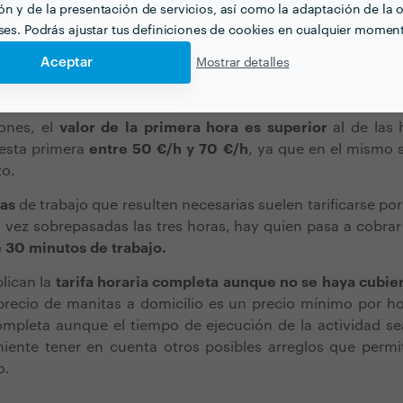
n y de la presentación de servicios, así como la adaptación de la o
hora
eses. Podrás ajustar tus definiciones de cookies en cualquier momen
Aceptar
Mostrar detalles
a puede variar dependiendo de la habilidad técnica necesar
 que es necesario
establecer el coste antes del inicio del t
ones, el
valor de la primera hora es superior
al de las 
esta primera
entre 50 €/h y 70 €/h
, ya que en el mismo s
to.
ras
de trabajo que resulten necesarias suelen tarificarse po
a vez sobrepasadas las tres horas, hay quien pasa a cobra
e 30 minutos de trabajo.
lican la
tarifa horaria completa aunque no se haya cubie
precio de manitas a domicilio es un precio mínimo por ho
mpleta aunque el tiempo de ejecución de la actividad sea
iente tener en cuenta otros posibles arreglos que permi
o.