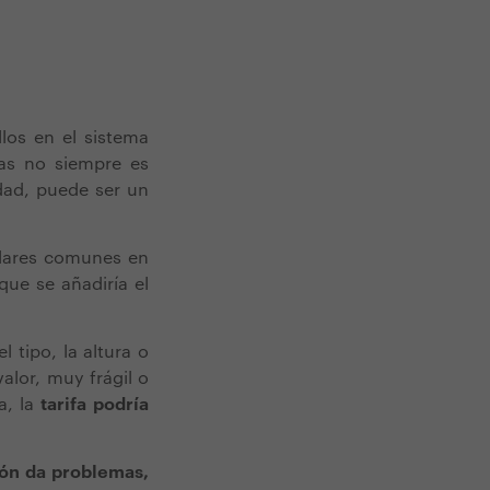
los en el sistema
ras no siempre es
idad, puede ser un
plares comunes en
 que se añadiría el
l tipo, la altura o
valor, muy frágil o
a, la
tarifa podría
ción da problemas,