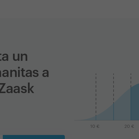
ta un
anitas a
 Zaask
10
€
20
€