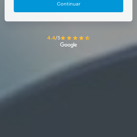
Continuar
4.4
/5