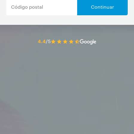
Continuar
4.4
/5