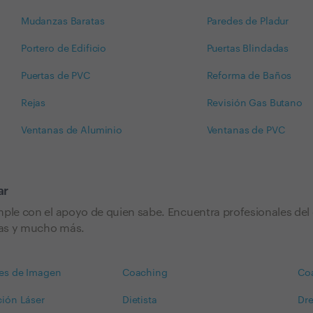
Mudanzas Baratas
Paredes de Pladur
Portero de Edificio
Puertas Blindadas
Puertas de PVC
Reforma de Baños
Rejas
Revisión Gas Butano
Ventanas de Aluminio
Ventanas de PVC
ar
mple con el apoyo de quien sabe. Encuentra profesionales del
stas y mucho más.
es de Imagen
Coaching
Coa
ción Láser
Dietista
Dre