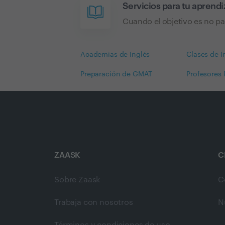
Servicios para tu aprendi
Cuando el objetivo es no pa
Academias de Inglés
Clases de I
Preparación de GMAT
Profesores 
ZAASK
C
Sobre Zaask
C
Trabaja con nosotros
N