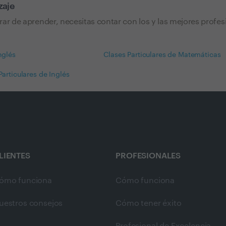
zaje
rar de aprender, necesitas contar con los y las mejores profes
nglés
Clases Particulares de Matemáticas
Particulares de Inglés
LIENTES
PROFESIONALES
ómo funciona
Cómo funciona
uestros consejos
Cómo tener éxito