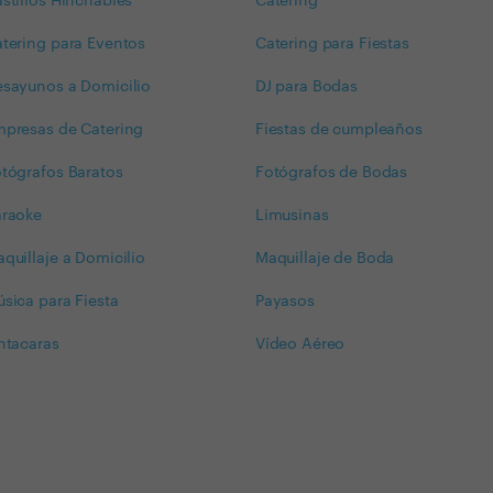
stillos Hinchables
Catering
tering para Eventos
Catering para Fiestas
sayunos a Domicilio
DJ para Bodas
presas de Catering
Fiestas de cumpleaños
tógrafos Baratos
Fotógrafos de Bodas
araoke
Limusinas
quillaje a Domicilio
Maquillaje de Boda
sica para Fiesta
Payasos
ntacaras
Vídeo Aéreo