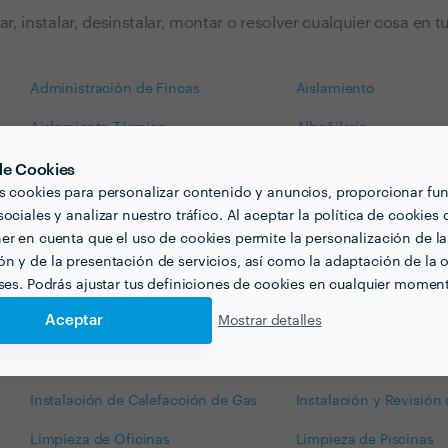
lar, instalar, desinstalar, montar o resolver cualquier cosa en 
Administración de Fincas
Aislamiento
Aislamiento Térmico
Albañilería
Carpintería de Aluminio
Carpintería Metálica
 de Cookies
s cookies para personalizar contenido y anuncios, proporcionar fu
Cerrajeros
Colocación de Falso T
ociales y analizar nuestro tráfico. Al aceptar la política de cookies 
er en cuenta que el uso de cookies permite la personalización de la
Decoración de Baño
Decoración Dormitorio
n y de la presentación de servicios, así como la adaptación de la o
Diseño de Jardines
Empresa de Pintura
eses. Podrás ajustar tus definiciones de cookies en cualquier momen
Aceptar
Mostrar detalles
Empresas de Limpieza
Empresas de Mudanza
Impermeabilización de Paredes
Impermeabilización de
Instalación de Calefacción de Gas
Instalación y Revisión
Limpieza de Oficinas
Limpieza de Piscinas