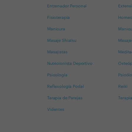
Entrenador Personal
Extens
Fisioterapia
Homeo
Manicura
Manicu
Masaje Shiatsu
Masaje
Masajistas
Medita
Nutricionista Deportivo
Osteóp
Psicología
Psicólo
Reflexología Podal
Reiki
Terapia de Parejas
Terapia
Videntes