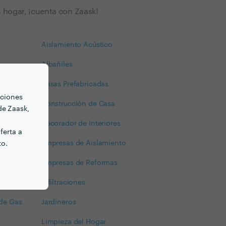
tu hogar, ¡cuenta con Zaask!
Aislamiento Acústico
Albañiles
Casas Prefabricadas
nciones
echo
Construcción de Casa
de Zaask,
s
Decorador de Interiores
ferta a
Empresas de Aislamiento
to.
s
Empresas de Reformas
 Sofás
Infiltraciones
 de Gas
Jardineros
Limpieza del Hogar