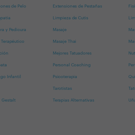
iones de Pelo
Extensiones de Pestañas
Fis
patia
Limpieza de Cutis
Lim
ra y Pedicura
Masaje
Mas
 Terapéutico
Masaje Thai
Mas
ción
Mejores Tatuadores
Nut
ata
Personal Coaching
Pe
go Infantil
Psicoterapia
Qu
Tarotistas
Tat
 Gestalt
Terapias Alternativas
Uña