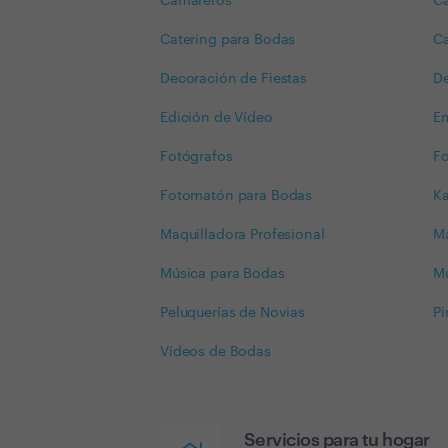
Camareros
Ca
Catering para Bodas
Ca
Decoración de Fiestas
De
Edición de Vídeo
Em
Fotógrafos
Fo
Fotomatón para Bodas
K
Maquilladora Profesional
Ma
Música para Bodas
Mú
Peluquerías de Novias
Pi
Vídeos de Bodas
Servicios para tu hogar