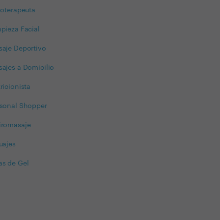
ioterapeuta
pieza Facial
aje Deportivo
ajes a Domicilio
ricionista
rsonal Shopper
iromasaje
uajes
s de Gel