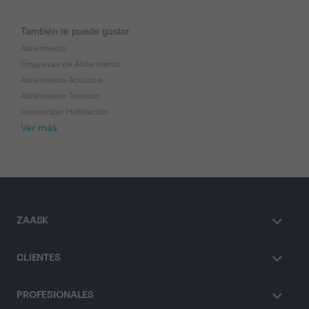
También te puede gustar
Aislamiento
Empresas de Aislamiento
Aislamiento Acústico
Aislamiento Térmico
Insonorizar Habitación
Ver más
ZAASK
CLIENTES
PROFESIONALES