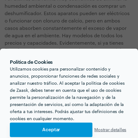
humedad ambiental o condensación es comprar un
deshumificador. Estos aparatos pueden ser eléctricos
o funcionar con cloruro de calcio, pero en ambos
casos absorben constantemente el exceso de vapor
de agua en el ambiente. Hay modelos de todos los
precios y capacidades. Evidentemente, si ya tienes
filtraciones de agua en las paredes primero tendrás
que tratarlas, pero los deshumificadores son una
Política de Cookies
buena opción para prevenir humedades futuras por
Utilizamos cookies para personalizar contenido y
condensación.
anuncios, proporcionar funciones de redes sociales y
analizar nuestro tráfico. Al aceptar la política de cookies
de Zaask, debes tener en cuenta que el uso de cookies
permite la personalización de la navegación y de la
presentación de servicios, así como la adaptación de la
oferta a tus intereses. Podrás ajustar tus definiciones de
cookies en cualquier momento.
¿Buscas quitar humedad
Aceptar
Mostrar detalles
de pared para tu próximo