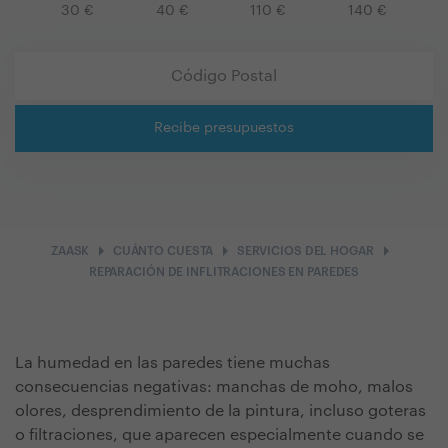
30
€
40
€
110
€
140
€
Recibe presupuestos
arrow_right
arrow_right
arrow_right
ZAASK
CUÁNTO CUESTA
SERVICIOS DEL HOGAR
REPARACIÓN DE INFLITRACIONES EN PAREDES
La humedad en las paredes tiene muchas
consecuencias negativas: manchas de moho, malos
olores, desprendimiento de la pintura, incluso goteras
o filtraciones, que aparecen especialmente cuando se