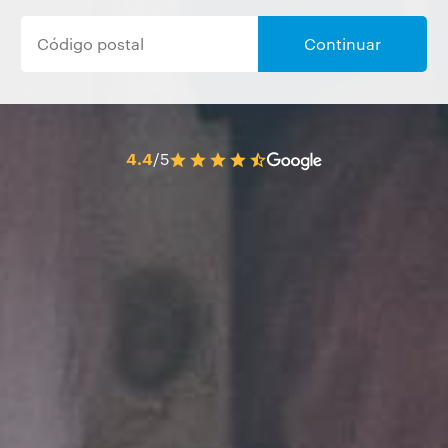
Continuar
4.4
/5