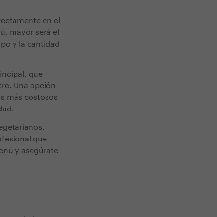
irectamente en el
ú, mayor será el
po y la cantidad
incipal, que
tre. Una opción
nús más costosos
dad.
egetarianos,
rofesional que
 menú y asegúrate