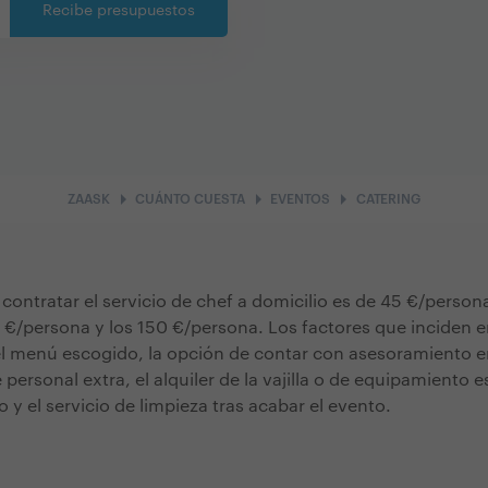
Recibe presupuestos
arrow_right
arrow_right
arrow_right
ZAASK
CUÁNTO CUESTA
EVENTOS
CATERING
contratar el servicio de chef a domicilio es de 45 €/person
9 €/persona y los 150 €/persona. Los factores que inciden en
l menú escogido, la opción de contar con asesoramiento e
 personal extra, el alquiler de la vajilla o de equipamiento e
y el servicio de limpieza tras acabar el evento.