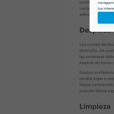
cocina, necesitará
navegació
contenedores. Por 
tus inter
adicional.
Desplaza
Los costes de desp
domicilio. De cua
las cocineras deb
hacerlo en horas 
Existen profesiona
tendrá lugar a má
hayas contratado 
cuando debas paga
Limpieza