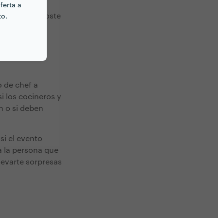
sartenes y
ferta a
no tiene un coste
to.
o de chef a
i los cocineros y
n o si deben
si el evento
a la persona que
levarte sorpresas