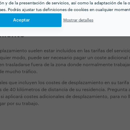
n herramientas específicas como cuchillos afilados, ollas, 
n y de la presentación de servicios, así como la adaptación de la o
lo general, la preparación de la cocina es un servicio que 
eses. Podrás ajustar tus definiciones de cookies en cualquier momen
Aceptar
Mostrar detalles
miento
lazamiento suelen estar incluidos en las tarifas del servici
lquier modo, puede ser necesario pagar un coste adicional s
en trasladarse fuera de la zona donde normalmente trabaja
de mucho tráfico.
les que incluyen los costes de desplazamiento en su tarifa 
s de 40 kilómetros de distancia de su residencia. Pregunta 
si aplicará costes adicionales de desplazamiento, para no l
r por su trabajo.