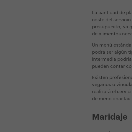
La cantidad de pla
coste del servici
presupuesto, ya q
de alimentos nece
Un menú estándar 
podrá ser algún t
intermedia podría
pueden contar con
Existen profesion
veganos o vinculad
realizará el servi
de mencionar las r
Maridaje