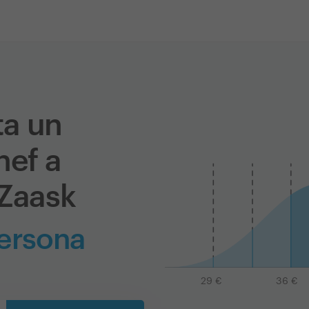
ta un
hef a
 Zaask
persona
29
€
36
€