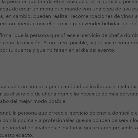
la persona que brinda el servicio de chef a domiclio pose
capaz de crear un menú que maride con una cepa de uva par
es, en cambio, pueden realizar recomendaciones de vinos a
ero no cuentan con el permiso para vender bebidas alcohól
irmar que la persona que ofrece el servicio de chef a domic
os para la ocasión. Si no fuera posible, sigue sus recomen
 por tu cuenta y que no falten en el día del evento.
que cuentan con una gran cantidad de invitados e invitadas
liza el servicio de chef a domicilio necesite de más persona
 cabo del mejor modo posible.
onal, la persona que ofrece el servicio de chef a domicilio 
 con la cocina y a profesionales que se ocupen de servir los
a cantidad de invitados e invitadas que estarán presentes 
puesto exacto.