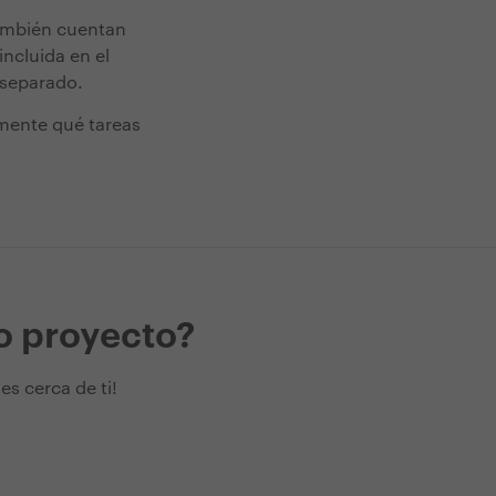
también cuentan
incluida en el
 separado.
amente qué tareas
o proyecto?
s cerca de ti!