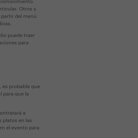
e conocimiento
ticular. Otros y
 partir del menú
icas.
lio puede traer
daciones para
, es probable que
l para que la
contratará a
 platos en las
en el evento para