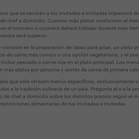
tos que se servirán a los invitados e invitadas impactará d
o de chef a domicilio. Cuantos más platos conformen el men
ue el cocinero o cocinera deberá trabajar durante más tiem
sarios será superior.
consiste en la preparación de tapas para picar, un plato pr
ipo de carne más común o una opción vegetariana, y el pos
 incluir pescado o carne roja en el plato principal. Los me
 más platos por persona y cortes de carne de primera cali
ales que solo ofrecen menús específicos, exclusivamente v
os a la tradición culinaria de un país. Pregunta al o a la p
cio de chef a domicilio sobre los distintos precios según el
estricciones alimentarias de tus invitados e invitadas.