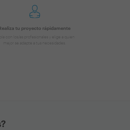
Realiza tu proyecto rápidamente
la con los/as profesionales y elige a quien
mejor se adapte a tus necesidades.
s?