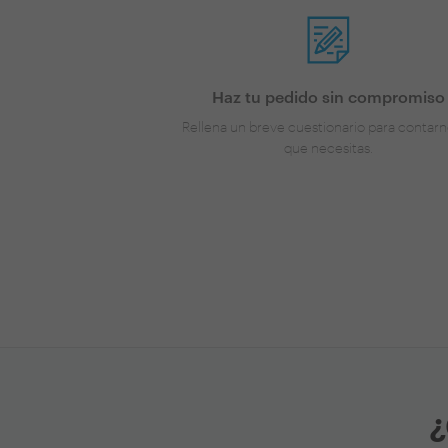
Haz tu pedido sin compromiso
Rellena un breve cuestionario para contarn
que necesitas.
¿