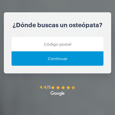
¿Dónde buscas un osteópata?
Continuar
4.4
/5