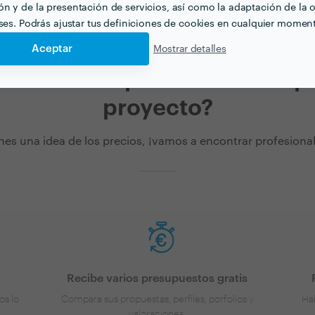
n y de la presentación de servicios, así como la adaptación de la o
eses. Podrás ajustar tus definiciones de cookies en cualquier momen
Aceptar
Mostrar detalles
cción de español a catalán p
proyecto?
nes una idea de los precios, ¡vamos a encontrar profesionale
Recibe varios presupuestos gratis
os lo
Compara sus propuestas, perfiles, porfolios y
Hab
valoraciones.