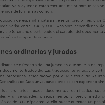
estrategias de expansión de una empresa hacia nuevos cli
catalán va a ayudar a establecer una mejor comunicación
ha lengua de forma más común.
aducción de español a catalán tiene un precio medio de 0
uede variar entre 0,05 y 0,16 €/palabra dependiendo de
rvicio (ordinario o certificado), el carácter del documento a
tensión o tiempos de entrega.
nes ordinarias y juradas
dinaria se diferencia de una jurada en que aquella no implic
n documento traducido. Las traducciones juradas o certif
a profesional acreditado/a por el Ministerio de Asunto
Generalitat de Catalunya,
cuyos precios son exponencialm
 los ordinarios, estos documentos certificados suelen
ales y universidades, principalmente. El precio medio 
talán es de 0,12 €/palabra. A ello puede sumarse un posib