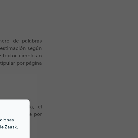
mero de palabras
a estimación según
e textos simples o
tipular por página
buena medida, el
cado un coste por
nciones
de Zaask,