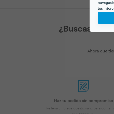
navegació
tus inter
¿Buscas tradu
Ahora que tie
Haz tu pedido sin compromiso
Rellena un breve cuestionario para contarn
que necesitas.