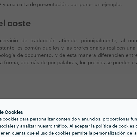
 y una carta de presentación, por poner un ejemplo.
el coste
servicio de traducción atiende, principalmente, al nú
stante, es común que los y las profesionales realicen un
ipología de documento, y de esta manera diferencien entr
a forma, además de por palabras, los precios se pueden es
 el acometimiento del trabajo van a configurar, en 
 de Cookies
éste ha de ejecutarse más rápido de lo normal será apli
s cookies para personalizar contenido y anuncios, proporcionar fu
e.
ociales y analizar nuestro tráfico. Al aceptar la política de cookies 
er en cuenta que el uso de cookies permite la personalización de la