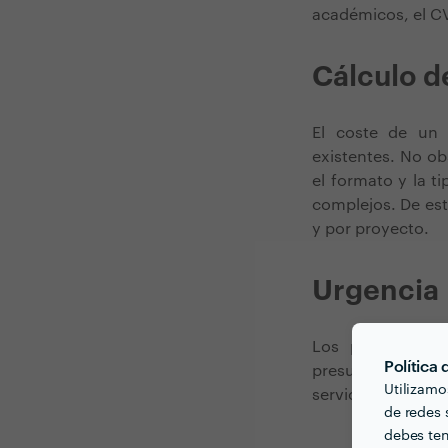
académicos, el CV
Cálculo d
El coste de un 
existentes. No ob
el formato y la t
complejos. De est
y por proyecto.
Urgencia
Los plazos para
Política
presupuesto. Si 
Utilizamo
servicio preferent
de redes s
debes ten