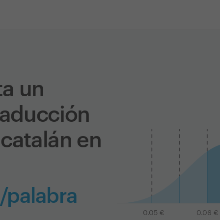
ta un
traducción
 catalán en
 /palabra
0.05
€
0.06
€