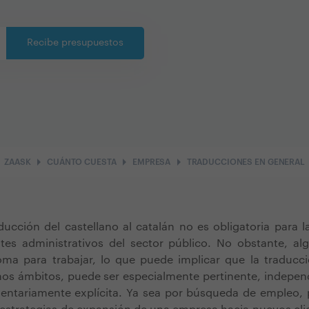
Recibe presupuestos
arrow_right
arrow_right
arrow_right
ZAASK
CUÁNTO CUESTA
EMPRESA
TRADUCCIONES EN GENERAL
ducción del castellano al catalán no es obligatoria para la
tes administrativos del sector público. No obstante, a
oma para trabajar, lo que puede implicar que la traducci
os ámbitos, puede ser especialmente pertinente, indepen
entariamente explícita. Ya sea por búsqueda de empleo, 