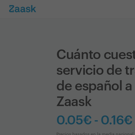
Cuánto cues
servicio de 
de español a
Zaask
0.05€ - 0.16€
Precios basados en la media nacional