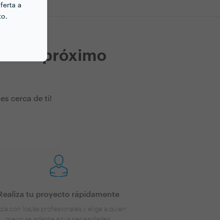
ferta a
to.
ara tu próximo
s cerca de ti!
Realiza tu proyecto rápidamente
la con los/as profesionales y elige a quien
mejor se adapte a tus necesidades.