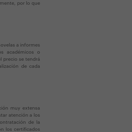
amente, por lo que
ovelas a informes
ajos académicos o
l precio se tendrá
alización de cada
cción muy extensa
tar atención a los
ontratación de la
 los certificados