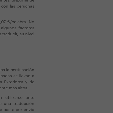
entes, disponer de
 con las personas
,07 €/palabra. No
 algunos factores
 traducir, su nivel
a la certificación
icadas se llevan a
s Exteriores y de
ente más altos.
 utilizarse ante
de una traducción
le coste por envío