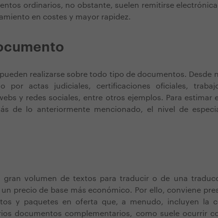
entos ordinarios, no obstante, suelen remitirse electrónic
amiento en costes y mayor rapidez.
documento
pueden realizarse sobre todo tipo de documentos. Desde n
o por actas judiciales, certificaciones oficiales, trab
ebs y redes sociales, entre otros ejemplos. Para estimar e
s de lo anteriormente mencionado, el nivel de especi
n
 gran volumen de textos para traducir o de una tradu
 un precio de base más económico. Por ello, conviene pres
tos y paquetes en oferta que, a menudo, incluyen la c
rios documentos complementarios, como suele ocurrir con