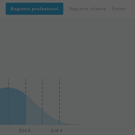
Registro profesional
Registro cliente
Entrar
0.14
€
0.16
€