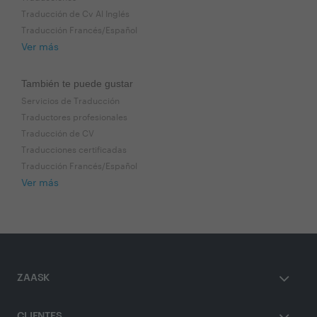
Traducción de Cv Al Inglés
Traducción Francés/Español
Ver más
También te puede gustar
Servicios de Traducción
Traductores profesionales
Traducción de CV
Traducciones certificadas
Traducción Francés/Español
Ver más
ZAASK
CLIENTES