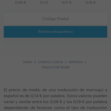
0.08
€
0.1
€
0.17
€
0.19
€
Recibe presupuestos
arrow_right
arrow_right
arrow_right
ZAASK
CUÁNTO CUESTA
EMPRESA
TRADUCTOR ÁRABE
El precio de medio de una traducción de marroquí a
español es de 0,14 € por palabra. Estos valores pueden
variar y oscilar entre los 0,08 € y los 0,19 € por palabra
dependiendo de factores como el tipo de traducción