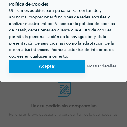
Política de Cookies
¿Buscas traducción
Utilizamos cookies para personalizar contenido y
marroquí español para tu
anuncios, proporcionar funciones de redes sociales y
analizar nuestro tráfico. Al aceptar la política de cookies
próximo proyecto?
de Zaask, debes tener en cuenta que el uso de cookies
permite la personalización de la navegación y de la
presentación de servicios, así como la adaptación de la
Ahora que tienes una idea de los precios, ¡vamos a
oferta a tus intereses. Podrás ajustar tus definiciones de
encontrar profesionales cerca de ti!
cookies en cualquier momento.
Aceptar
Mostrar detalles
Haz tu pedido sin compromiso
Rellena un breve cuestionario para contarnos lo que necesitas.