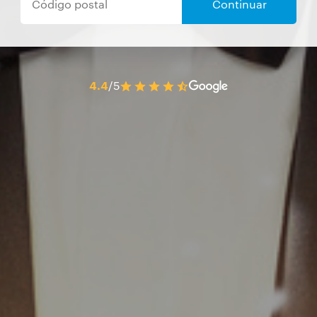
Continuar
4.4
/5