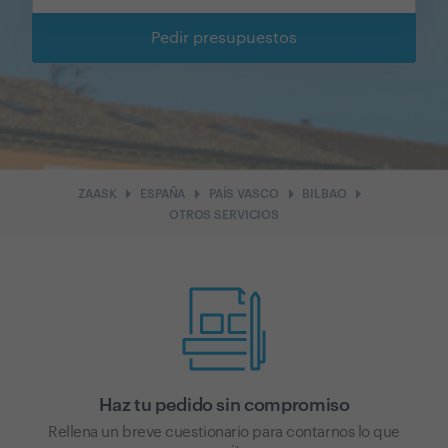
Pedir presupuestos
arrow_right
arrow_right
arrow_right
arrow_right
ZAASK
ESPAÑA
PAÍS VASCO
BILBAO
OTROS SERVICIOS
Haz tu pedido sin compromiso
Rellena un breve cuestionario para contarnos lo que