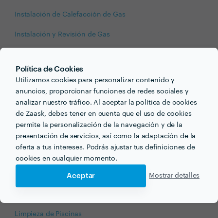
Instalación de Calefacción de Gas
Instalación y Revisión de Gas
Instalaciones de Gas
Política de Cookies
Instalar Aire Acondicionado
Utilizamos cookies para personalizar contenido y
anuncios, proporcionar funciones de redes sociales y
Jardineros
analizar nuestro tráfico. Al aceptar la política de cookies
de Zaask, debes tener en cuenta que el uso de cookies
Limpieza a Domicilio
permite la personalización de la navegación y de la
Limpieza de Apartamento
presentación de servicios, así como la adaptación de la
oferta a tus intereses. Podrás ajustar tus definiciones de
Limpieza de Comunidad/Condominio
cookies en cualquier momento.
Limpieza de Cristales
Aceptar
Mostrar detalles
Limpieza de Oficinas
Limpieza de Piscinas