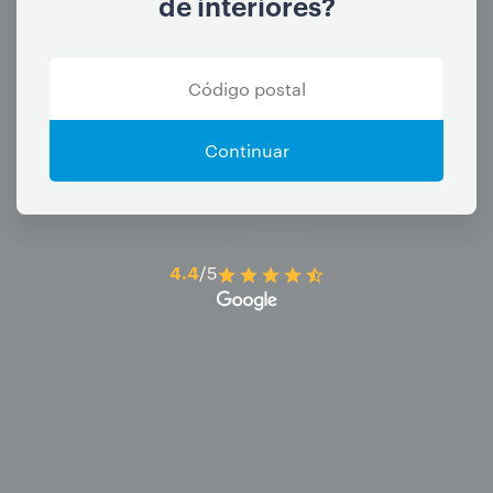
de interiores?
Continuar
4.4
/5